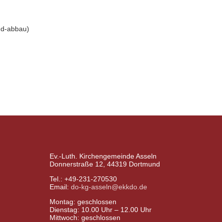
nd-abbau)
Ev.-Luth. Kirchengemeinde Asseln
Donnerstraße 12, 44319 Dortmund
Tel.: +49-231-270530
Email:
do-kg-asseln@ekkdo.de
Montag: geschlossen
Dienstag: 10.00 Uhr – 12.00 Uhr
Mittwoch: geschlossen