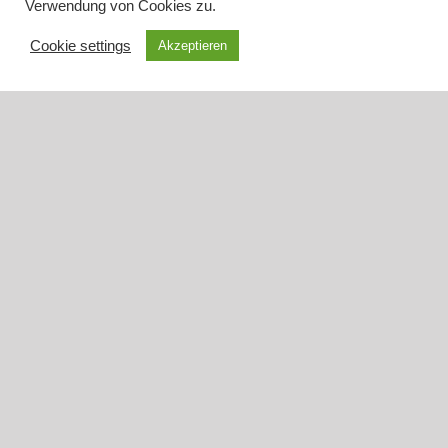
Verwendung von Cookies zu.
Cookie settings
Akzeptieren
HERZLICH
WILLKOMMEN
bei der Ev.-Luth. Gemeinde Asseln
Wir sind eine lebendige Gemeinde mit etwa 3400
Gemeindegliedern im Osten Dortmunds. Wir möchten
Menschen von Gott erzählen und sie einladen, gemeinsam
Glauben zu leben. Wir feiern regelmäßig Gottesdienste,
taufen, konfirmieren, trauen, beerdigen. Wir sind seit 1560 im
Dorf verankert und wissen uns eingebunden in die
Gemeinschaft des evangelischen Kirchenkreises Dortmund,
der Evangelischen Kirche von Westfalen und in die
ökumenische Gemeinschaft der Christen auf der ganzen
Welt.