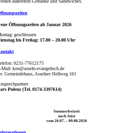
erden außerdem Getränke und Sandwiches.
ffnungszeiten
eue Öffnungszeiten ab Januar 2026
ontag: geschlossen
ienstag bis Freitag: 17.00 – 20.00 Uhr
ontakt
elefon: 0231-77612175
-Mail:
kon@asseln-evangelisch.de
v. Gemeindehaus, Asselner Hellweg 161
nsprechpartner
ars Polenz (Tel. 0174-3397614)
Sommerfreizeit
nach Juist
vom 26.07. – 09.08.2026
nformationen