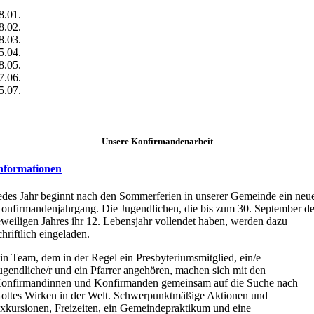
8.01.
8.02.
8.03.
5.04.
8.05.
7.06.
5.07.
Unsere Konfirmandenarbeit
nformationen
edes Jahr beginnt nach den Sommerferien in unserer Gemeinde ein neu
onfirmandenjahrgang. Die Jugendlichen, die bis zum 30. September d
eweiligen Jahres ihr 12. Lebensjahr vollendet haben, werden dazu
chriftlich eingeladen.
in Team, dem in der Regel ein Presbyteriumsmitglied, ein/e
ugendliche/r und ein Pfarrer angehören, machen sich mit den
onfirmandinnen und Konfirmanden gemeinsam auf die Suche nach
ottes Wirken in der Welt. Schwerpunktmäßige Aktionen und
xkursionen, Freizeiten, ein Gemeindepraktikum und eine