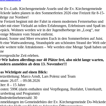
ie Ev.-Luth. Kirchengemeinde Asseln und die Ev. Kirchengemeinde
ickede laden planen in den Sommerferien 2026 eine Freizeit für 8-15-
ährige zur Nordsee!
ie Freizeit beginnt mit der Fahrt in einem modernen Fernreisebus und
ndet mit einer Vielzahl an tollen Erfahrungen, Erlebnissen und Spaß im
epäck. Wohnen werden wir in der Jugendherberge im „Loog“, nur
enige Minuten vom Strand entfernt.
trand, Sonne und Meer erwarten Euch in den Sommerferien auf Juist.
b eine Wattwanderung, Strandspiele am schönsten Strand der Welt ode
iele weitere tolle Attraktionen – Wir werden eine Menge Spaß haben u
ine
nvergessliche Zeit erleben.
>Wir haben allerdings nur 40 Plätze frei, also nicht lange warten,
ondern anmelden ab dem 13. November!!!
as Wichtigste auf einen Blick:
reizeitleitung: Marco Arndt, Lars Polenz und Team
atum: 26.07. – 09.08.2026
lter: 8 – 15 Jahre
osten: 599€ (darin enthalten sind Verpflegung, Busfahrt, Unterkunft,
ursbeitrag und Programm)
indestteilnehmerzahl: 30
nmeldungen im Gemeindebüro der Ev. Kirchengemeinde Do-Wickede