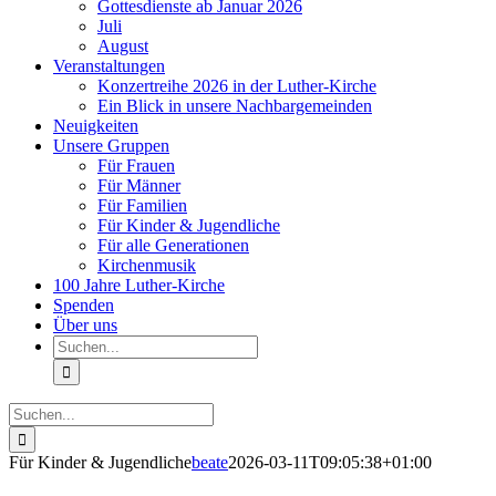
Gottesdienste ab Januar 2026
Juli
August
Veranstaltungen
Konzertreihe 2026 in der Luther-Kirche
Ein Blick in unsere Nachbargemeinden
Neuigkeiten
Unsere Gruppen
Für Frauen
Für Männer
Für Familien
Für Kinder & Jugendliche
Für alle Generationen
Kirchenmusik
100 Jahre Luther-Kirche
Spenden
Über uns
Suche
nach:
Suche
nach:
Für Kinder & Jugendliche
beate
2026-03-11T09:05:38+01:00