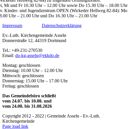
Wickeder Hellweg 82-84) zu folgenden Öffnungszeiten:
i, Mi und Fr 10.30 Uhr – 12.00 Uhr sowie Do 15.30 Uhr – 18.00 Uhr
v. Kinder- und Jugendzentrum OPEN (Wickeder Hellweg 82-84): Mo
8.00 Uhr – 21.00 Uhr und Do 16.30 Uhr – 21.00 Uhr
Impressum
Datenschutzerklärung
Ev.-Luth. Kirchengemeinde Asseln
Donnerstraße 12, 44319 Dortmund
Tel.: +49-231-270530
Email:
do-kg-asseln@ekkdo.de
Montag: geschlossen
Dienstag: 10.00 Uhr – 12.00 Uhr
Mittwoch: geschlossen
Donnerstag: 15.00 Uhr – 17.00 Uhr
Freitag: geschlossen
Das Gemeindebüro schließt
vom 24.07. bis 10.08. und
vom 24.08. bis 31.08.2026
Copyright 2012 - 2022 | Gemeinde Asseln - Ev.-Luth.
Kirchengemeinde
YouTube
Page load link