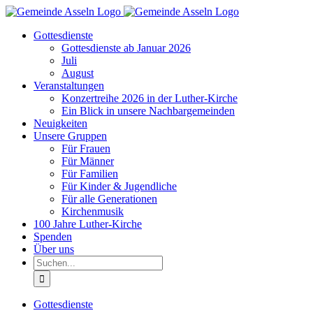
Zum
Inhalt
Gottesdienste
springen
Gottesdienste ab Januar 2026
Juli
August
Veranstaltungen
Konzertreihe 2026 in der Luther-Kirche
Ein Blick in unsere Nachbargemeinden
Neuigkeiten
Unsere Gruppen
Für Frauen
Für Männer
Für Familien
Für Kinder & Jugendliche
Für alle Generationen
Kirchenmusik
100 Jahre Luther-Kirche
Spenden
Über uns
Suche
nach:
Gottesdienste