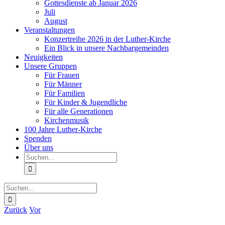
Gottesdienste ab Januar 2026
Juli
August
Veranstaltungen
Konzertreihe 2026 in der Luther-Kirche
Ein Blick in unsere Nachbargemeinden
Neuigkeiten
Unsere Gruppen
Für Frauen
Für Männer
Für Familien
Für Kinder & Jugendliche
Für alle Generationen
Kirchenmusik
100 Jahre Luther-Kirche
Spenden
Über uns
Suche
nach:
Suche
nach:
Zurück
Vor