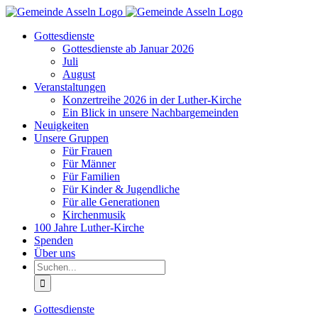
Zum
Inhalt
Gottesdienste
springen
Gottesdienste ab Januar 2026
Juli
August
Veranstaltungen
Konzertreihe 2026 in der Luther-Kirche
Ein Blick in unsere Nachbargemeinden
Neuigkeiten
Unsere Gruppen
Für Frauen
Für Männer
Für Familien
Für Kinder & Jugendliche
Für alle Generationen
Kirchenmusik
100 Jahre Luther-Kirche
Spenden
Über uns
Suche
nach:
Gottesdienste