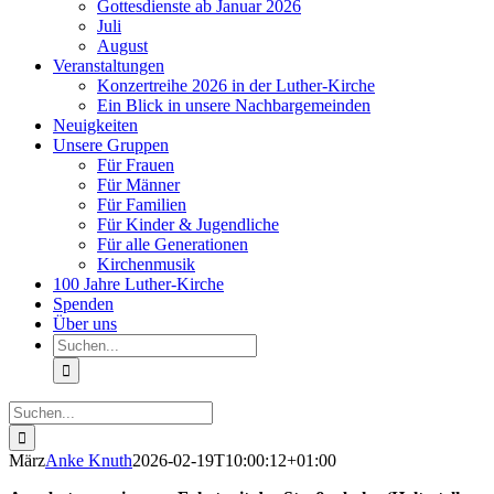
Gottesdienste ab Januar 2026
Juli
August
Veranstaltungen
Konzertreihe 2026 in der Luther-Kirche
Ein Blick in unsere Nachbargemeinden
Neuigkeiten
Unsere Gruppen
Für Frauen
Für Männer
Für Familien
Für Kinder & Jugendliche
Für alle Generationen
Kirchenmusik
100 Jahre Luther-Kirche
Spenden
Über uns
Suche
nach:
Suche
nach:
März
Anke Knuth
2026-02-19T10:00:12+01:00