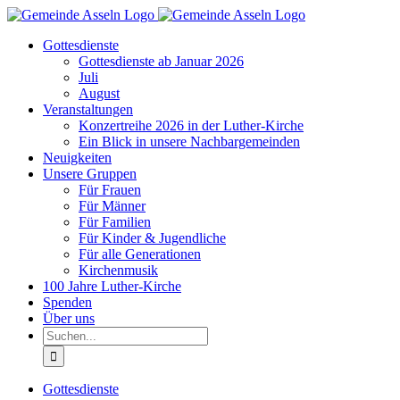
Zum
Inhalt
Gottesdienste
springen
Gottesdienste ab Januar 2026
Juli
August
Veranstaltungen
Konzertreihe 2026 in der Luther-Kirche
Ein Blick in unsere Nachbargemeinden
Neuigkeiten
Unsere Gruppen
Für Frauen
Für Männer
Für Familien
Für Kinder & Jugendliche
Für alle Generationen
Kirchenmusik
100 Jahre Luther-Kirche
Spenden
Über uns
Suche
nach:
Gottesdienste